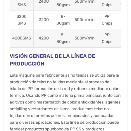
2400
500m/min
SMS
80gsm
Chips
Ton.
3200
8-
PP
2
3200
500m/min
SMS
80gsm
Chips
Ton/
8-
PP
3
4200SMS
4200
500m/min
80gsm
Chips
Ton/
VISIÓN GENERAL DE LA LÍNEA DE
PRODUCCIÓN
Esta máquina para fabricar telas no tejidas se utiliza para la
producción de telas no tejidas mediante el proceso de
hilado de PP, formación de la red y refuerzo mediante unión
térmica. Usando PP como materia prima principal, junto con
aditivos como masterbatch de color, antioxidantes, agentes
antipilling y retardantes de llama, producimos telas no
tejidas con diferentes colores, propiedades y adecuadas
para diversas aplicaciones. Esta línea de producción puede
fabricar productos spunbond de PP SS y productos