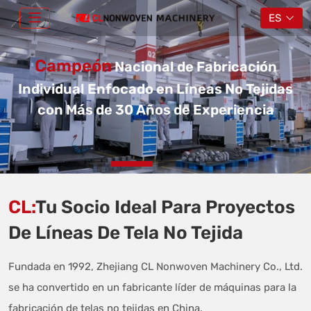
ES
Campeón
Nacional de Fabricación
Individual Enfocado en Líneas No Tejidas
con Más de 30 Años de Experiencia
CL:
Tu Socio Ideal Para Proyectos
De Líneas De Tela No Tejida
Fundada en 1992, Zhejiang CL Nonwoven Machinery Co., Ltd.
se ha convertido en un fabricante líder de máquinas para la
fabricación de telas no tejidas en China.