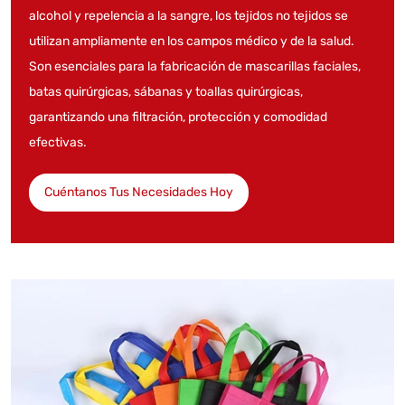
alcohol y repelencia a la sangre, los tejidos no tejidos se
utilizan ampliamente en los campos médico y de la salud.
Son esenciales para la fabricación de mascarillas faciales,
batas quirúrgicas, sábanas y toallas quirúrgicas,
garantizando una filtración, protección y comodidad
efectivas.
Cuéntanos Tus Necesidades Hoy