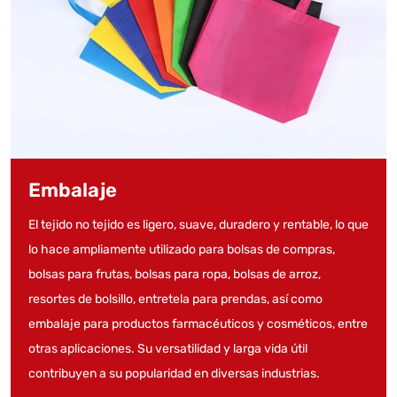
Embalaje
El tejido no tejido es ligero, suave, duradero y rentable, lo que
lo hace ampliamente utilizado para bolsas de compras,
bolsas para frutas, bolsas para ropa, bolsas de arroz,
resortes de bolsillo, entretela para prendas, así como
embalaje para productos farmacéuticos y cosméticos, entre
otras aplicaciones. Su versatilidad y larga vida útil
contribuyen a su popularidad en diversas industrias.