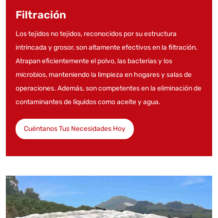
Filtración
Los tejidos no tejidos, reconocidos por su estructura
intrincada y grosor, son altamente efectivos en la filtración.
Atrapan eficientemente el polvo, las bacterias y los
microbios, manteniendo la limpieza en hogares y salas de
operaciones. Además, son competentes en la eliminación de
contaminantes de líquidos como aceite y agua.
Cuéntanos Tus Necesidades Hoy