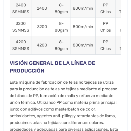
2400
8-
PP
34
2400
800m/min
SSMMSS
80gsm
Chips
Ton./
3200
8-
PP
46
3200
800m/min
SSMMSS
80gsm
Chips
Ton/
4200
8-
PP
60
4200
800m/min
SSMMSS
80gsm
Chips
Ton/
VISIÓN GENERAL DE LA LÍNEA DE
PRODUCCIÓN
Esta máquina de fabricación de telas no tejidas se utiliza
para la producción de telas no tejidas mediante el proceso
de hilado de PP, formación de malla y refuerzo mediante
unión térmica. Utilizando PP como materia prima principal,
junto con aditivos como masterbatch de color,
antioxidantes, agentes anti-pilling y retardantes de llama,
producimos telas no tejidas con diferentes colores,
propiedades y adecuadas para diversas aplicaciones. Esta