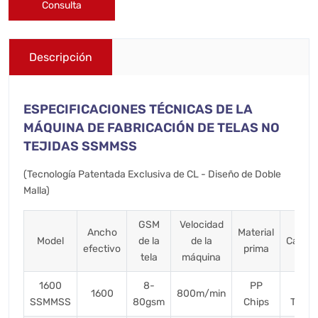
Consulta
Descripción
ESPECIFICACIONES TÉCNICAS DE LA
MÁQUINA DE FABRICACIÓN DE TELAS NO
TEJIDAS SSMMSS
(Tecnología Patentada Exclusiva de CL - Diseño de Doble
Malla)
GSM
Velocidad
Ancho
Material
Model
de la
de la
Capac
efectivo
prima
tela
máquina
1600
8-
PP
23
1600
800m/min
SSMMSS
80gsm
Chips
Ton/