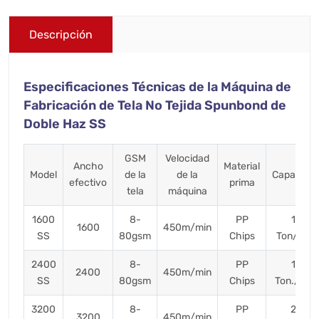
Descripción
Especificaciones Técnicas de la Máquina de
Fabricación de Tela No Tejida Spunbond de
Doble Haz SS
GSM
Velocidad
Ancho
Material
Model
de la
de la
Capacida
efectivo
prima
tela
máquina
1600
8-
PP
10
1600
450m/min
SS
80gsm
Chips
Ton/Day
2400
8-
PP
15
2400
450m/min
SS
80gsm
Chips
Ton./Day
3200
8-
PP
20
3200
450m/min