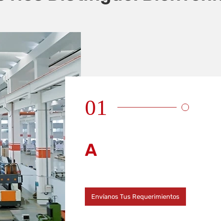
01
A
Envíanos Tus Requerimientos